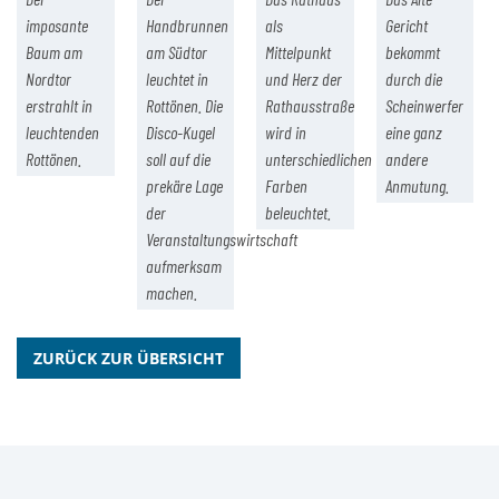
imposante
Handbrunnen
als
Gericht
Baum am
am Südtor
Mittelpunkt
bekommt
Nordtor
leuchtet in
und Herz der
durch die
erstrahlt in
Rottönen. Die
Rathausstraße
Scheinwerfer
leuchtenden
Disco-Kugel
wird in
eine ganz
Rottönen.
soll auf die
unterschiedlichen
andere
prekäre Lage
Farben
Anmutung.
der
beleuchtet.
Veranstaltungswirtschaft
aufmerksam
machen.
ZURÜCK ZUR ÜBERSICHT